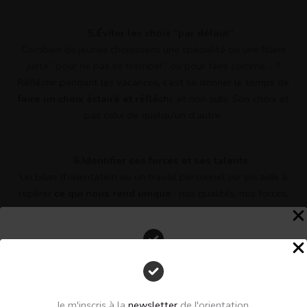
5.Éviter les choix “par défaut”
Combien de jeunes choisissent une spécialité ou une filière
juste “pour ne pas se tromper” ou pour faire comme… ?
Réfléchir pendant les vacances, c’est se donner le temps de
faire un choix éclairé et réfléchi
, et non subi. Son choix et
pas celui de quelqu’un d’autre.
6
.Identifier ses forces et ses talents
Un bilan d’orientation ou un travail personnel sur soi aide à
repérer
ce qui nous rend unique
: nos qualités, nos forces,
nos motivations, nos valeurs, nos talents…
C’est une étape essentielle pour se sentir plus confiant dans
ses choix.
Perdu face à l'orientation de votre enfant?
Inscrivez vous à ma newsletter.
7.Explorer concrètement le monde des métiers
Je m'inscris à la
newsletter
de l'orientation.