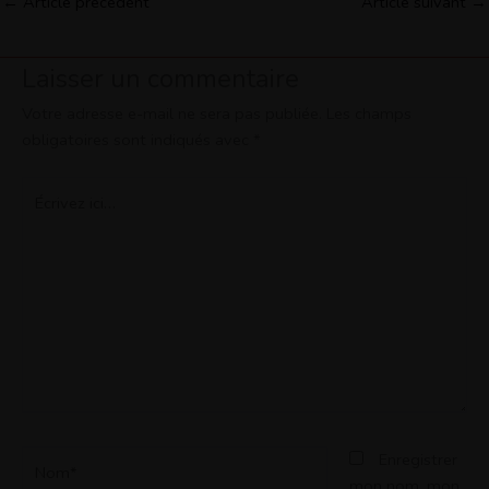
←
Article précédent
Article suivant
→
Laisser un commentaire
Votre adresse e-mail ne sera pas publiée.
Les champs
obligatoires sont indiqués avec
*
Écrivez
ici…
Nom*
Enregistrer
mon nom, mon