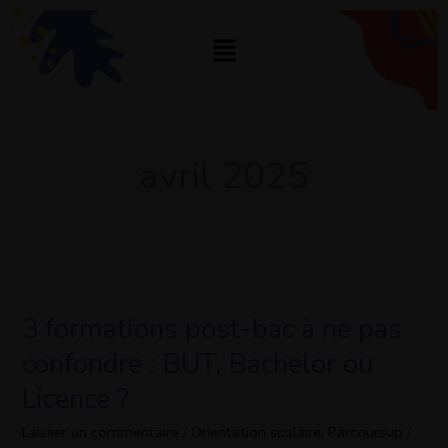
Aller
au
Menu
contenu
avril 2025
3 formations post-bac à ne pas
3
formations
confondre : BUT, Bachelor ou
post-
Licence ?
bac
à
Laisser un commentaire
/
Orientation scolaire
,
Parcoursup
/
ne