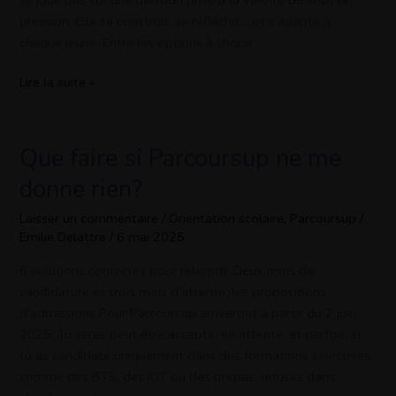
pression. Elle se construit, se réfléchit… et s’adapte à
Une opportunité de répondre aux préoccupations des
chaque jeune. Entre les options à choisir
parents via des questions/réponses, des sondages ou des
échanges directs.
Lire la suite »
Prêt?
Que faire si Parcoursup ne me
Que
faire
donne rien?
si
Parcoursup
Laisser un commentaire
/
Orientation scolaire
,
Parcoursup
/
Emilie Delattre
/
6 mai 2025
ne
me
6 solutions concrètes pour rebondir Deux mois de
donne
candidature et trois mois d’attente, les propositions
rien?
d’admissions Pour Parcoursup arriveront à partir du 2 juin
2025. Tu seras peut être accepté, en attente, et parfois, si
tu as candidaté uniquement dans des formations sélectives
comme des BTS, des IUT ou des prépas, refusés dans