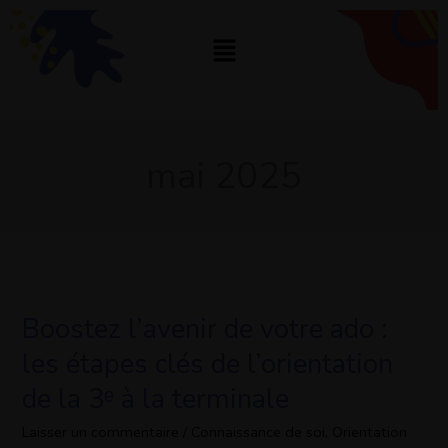
Aller
au
Menu
contenu
mai 2025
Boostez l’avenir de votre ado :
Boostez
l’avenir
les étapes clés de l’orientation
de
de la 3ᵉ à la terminale
votre
ado
Laisser un commentaire
/
Connaissance de soi
,
Orientation
: