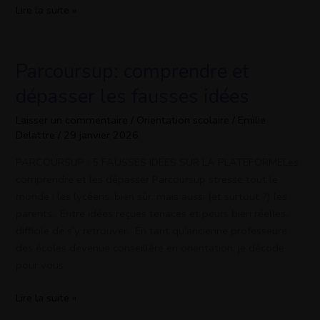
Lire la suite »
Parcoursup: comprendre et
Parcoursup:
comprendre
dépasser les fausses idées
et
dépasser
Laisser un commentaire
/
Orientation scolaire
/
Emilie
Delattre
/
29 janvier 2026
les
fausses
PARCOURSUP : 5 FAUSSES IDÉES SUR LA PLATEFORMELes
idées
comprendre et les dépasser Parcoursup stresse tout le
monde : les lycéens, bien sûr, mais aussi (et surtout ?) les
parents. Entre idées reçues tenaces et peurs bien réelles,
difficile de s’y retrouver. En tant qu’ancienne professeure
des écoles devenue conseillère en orientation, je décode
pour vous
Lire la suite »