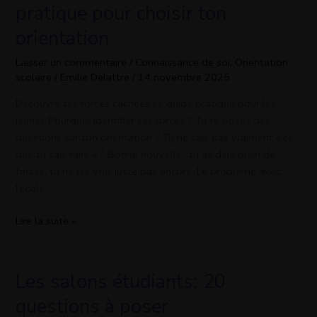
tes
pratique pour choisir ton
vraies
orientation
forces:
guide
Laisser un commentaire
/
Connaissance de soi
,
Orientation
pratique
scolaire
/
Emilie Delattre
/
14 novembre 2025
pour
choisir
Découvre tes forces cachées Le guide pratique pour les
ton
jeunes Pourquoi identifier ses forces ? Tu te poses des
orientation
questions sur ton orientation ? Tu ne sais pas vraiment « ce
que tu sais faire » ? Bonne nouvelle : tu as déjà plein de
forces, tu ne les vois juste pas encore. Le problème avec
l’école,
Lire la suite »
Les salons étudiants: 20
Les
salons
questions à poser
étudiants: