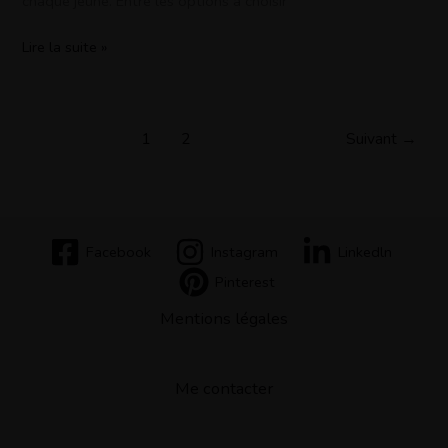
chaque jeune. Entre les options à choisir
Lire la suite »
1
2
Suivant
→
Facebook
Instagram
Linkedln
Pinterest
Mentions légales
Me contacter