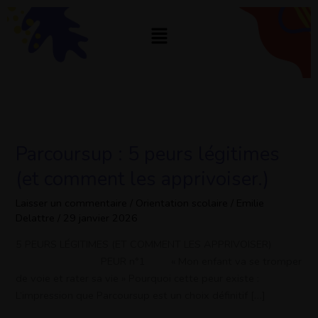
Aller
au
Menu
contenu
Parcoursup : 5 peurs légitimes
Parcoursup
:
(et comment les apprivoiser.)
5
peurs
Laisser un commentaire
/
Orientation scolaire
/
Emilie
Delattre
/
29 janvier 2026
légitimes
(et
5 PEURS LÉGITIMES (ET COMMENT LES APPRIVOISER)
comment
PEUR n°1 « Mon enfant va se tromper
les
de voie et rater sa vie » Pourquoi cette peur existe :
apprivoiser.)
L’impression que Parcoursup est un choix définitif […]