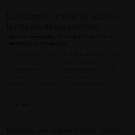
La seconde: l’année où tu poses
La
seconde:
les bases de ton parcours.
l’année
où
Laisser un commentaire
/
Orientation scolaire
/
Emilie
Delattre
/
28 novembre 2025
tu
poses
La seconde, c’est l’année qu’on sous-estime souvent. Alors
les
que c’est l’année où tu vas poser les bases de tout ton
bases
parcours post-bac. En 10 points, je t’explique pourquoi.
de
L’année où tu choisis ta voie! L’année des choix de
ton
spécialités. La seconde générale et technologique, c’est
parcours.
l’année où tu dois vraiment te poser la question :
Lire la suite »
Dévoile tes vraies forces: guide
Dévoile