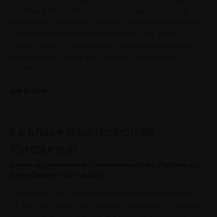
clés
on pense à l’orientation scolaire, on imagine souvent la
de
terminale et Parcoursup. Pourtant, les choix qui influencent
l’orientation
l’avenir d’un jeune commencent bien plus tôt, dès le
de
collège. De la 3ᵉ à la terminale, chaque étape compte et
la
mérite qu’on s’y arrête avec attention… et sérénité.
3ᵉ
L’orientation ne
à
Lire la suite »
la
terminale
La phase d’admission de
La
phase
Parcoursup
d’admission
de
Laisser un commentaire
/
Orientation scolaire
,
Parcoursup
/
Emilie Delattre
/
19 mai 2025
Parcoursup
Parcoursup: Tout comprendre sur la phase d’admission. Le
02 juin, c’est le grand jour : la phase d’admission Parcoursup
commence. Et avec elle, une avalanche de notifications, de