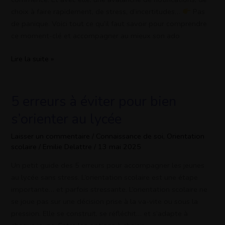
choix à faire rapidement, de stress, d’incertitudes…
Pas
de panique. Voici tout ce qu’il faut savoir pour comprendre
ce moment-clé et accompagner au mieux son ado
Lire la suite »
5 erreurs à éviter pour bien
5
erreurs
s’orienter au lycée
à
éviter
Laisser un commentaire
/
Connaissance de soi
,
Orientation
scolaire
/
Emilie Delattre
/
13 mai 2025
pour
bien
Un petit guide des 5 erreurs pour accompagner les jeunes
s’orienter
au lycée sans stress. L’orientation scolaire est une étape
au
importante… et parfois stressante. L’orientation scolaire ne
lycée
se joue pas sur une décision prise à la va-vite ou sous la
pression. Elle se construit, se réfléchit… et s’adapte à