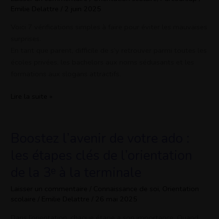
si
Emilie Delattre
/
2 juin 2025
une
école
Voici 7 vérifications simples à faire pour éviter les mauvaises
est
surprises.
vraiment
En tant que parent, difficile de s’y retrouver parmi toutes les
reconnue.
écoles privées, les bachelors aux noms séduisants et les
formations aux slogans attractifs.
Lire la suite »
Boostez l’avenir de votre ado :
Boostez
l’avenir
les étapes clés de l’orientation
de
de la 3ᵉ à la terminale
votre
ado
Laisser un commentaire
/
Connaissance de soi
,
Orientation
:
scolaire
/
Emilie Delattre
/
26 mai 2025
les
étapes
Dans l’orientation, chaque étape a son importance. Quand