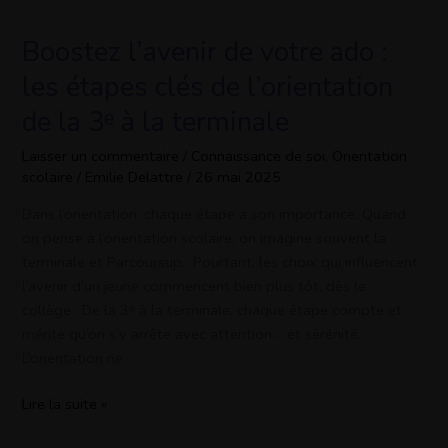
Boostez l’avenir de votre ado :
Boostez
l’avenir
les étapes clés de l’orientation
de
de la 3ᵉ à la terminale
votre
ado
Laisser un commentaire
/
Connaissance de soi
,
Orientation
:
scolaire
/
Emilie Delattre
/
26 mai 2025
les
étapes
Dans l’orientation, chaque étape a son importance. Quand
clés
on pense à l’orientation scolaire, on imagine souvent la
de
terminale et Parcoursup. Pourtant, les choix qui influencent
l’orientation
l’avenir d’un jeune commencent bien plus tôt, dès le
de
collège. De la 3ᵉ à la terminale, chaque étape compte et
la
mérite qu’on s’y arrête avec attention… et sérénité.
3ᵉ
L’orientation ne
à
Lire la suite »
la
terminale