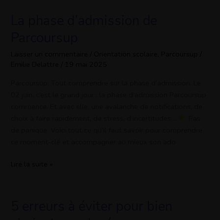
La phase d’admission de
La
phase
Parcoursup
d’admission
de
Laisser un commentaire
/
Orientation scolaire
,
Parcoursup
/
Emilie Delattre
/
19 mai 2025
Parcoursup
Parcoursup: Tout comprendre sur la phase d’admission. Le
02 juin, c’est le grand jour : la phase d’admission Parcoursup
commence. Et avec elle, une avalanche de notifications, de
choix à faire rapidement, de stress, d’incertitudes…
Pas
de panique. Voici tout ce qu’il faut savoir pour comprendre
ce moment-clé et accompagner au mieux son ado
Lire la suite »
5 erreurs à éviter pour bien
5
erreurs