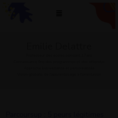
Aller
au
Menu
contenu
Emilie Delattre
Professeur des écoles pendant 17ans
Connaissance fine des programmes et des attendus
Approche bienveillante et personnalisée
Vision globale: de l'apprentissage à l'orientation
Parcoursup : 5 peurs légitimes
Parcoursup