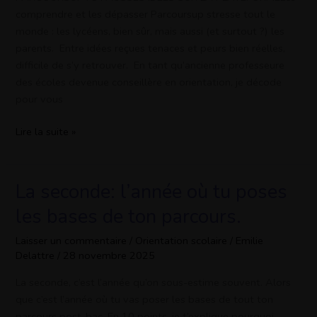
idées
comprendre et les dépasser Parcoursup stresse tout le
monde : les lycéens, bien sûr, mais aussi (et surtout ?) les
parents. Entre idées reçues tenaces et peurs bien réelles,
difficile de s’y retrouver. En tant qu’ancienne professeure
des écoles devenue conseillère en orientation, je décode
pour vous
Lire la suite »
La seconde: l’année où tu poses
La
seconde:
les bases de ton parcours.
l’année
où
Laisser un commentaire
/
Orientation scolaire
/
Emilie
Delattre
/
28 novembre 2025
tu
poses
La seconde, c’est l’année qu’on sous-estime souvent. Alors
les
que c’est l’année où tu vas poser les bases de tout ton
bases
parcours post-bac. En 10 points, je t’explique pourquoi.