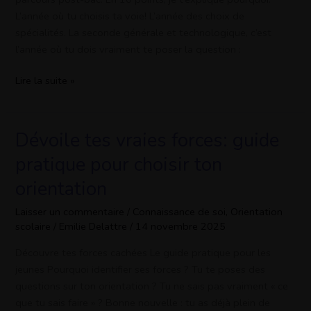
de
L’année où tu choisis ta voie! L’année des choix de
ton
spécialités. La seconde générale et technologique, c’est
parcours.
l’année où tu dois vraiment te poser la question :
Lire la suite »
Dévoile tes vraies forces: guide
Dévoile
tes
pratique pour choisir ton
vraies
orientation
forces:
guide
Laisser un commentaire
/
Connaissance de soi
,
Orientation
pratique
scolaire
/
Emilie Delattre
/
14 novembre 2025
pour
choisir
Découvre tes forces cachées Le guide pratique pour les
ton
jeunes Pourquoi identifier ses forces ? Tu te poses des
orientation
questions sur ton orientation ? Tu ne sais pas vraiment « ce
que tu sais faire » ? Bonne nouvelle : tu as déjà plein de