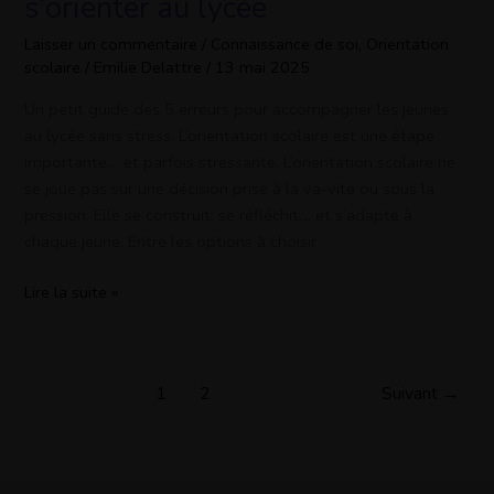
s’orienter au lycée
à
éviter
Laisser un commentaire
/
Connaissance de soi
,
Orientation
scolaire
/
Emilie Delattre
/
13 mai 2025
pour
bien
Un petit guide des 5 erreurs pour accompagner les jeunes
s’orienter
au lycée sans stress. L’orientation scolaire est une étape
au
importante… et parfois stressante. L’orientation scolaire ne
lycée
se joue pas sur une décision prise à la va-vite ou sous la
pression. Elle se construit, se réfléchit… et s’adapte à
chaque jeune. Entre les options à choisir
Lire la suite »
1
2
Suivant
→