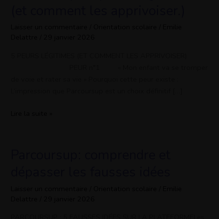
:
(et comment les apprivoiser.)
5
peurs
Laisser un commentaire
/
Orientation scolaire
/
Emilie
Delattre
/
29 janvier 2026
légitimes
(et
5 PEURS LÉGITIMES (ET COMMENT LES APPRIVOISER)
comment
PEUR n°1 « Mon enfant va se tromper
les
de voie et rater sa vie » Pourquoi cette peur existe :
apprivoiser.)
L’impression que Parcoursup est un choix définitif […]
Lire la suite »
Parcoursup: comprendre et
Parcoursup:
comprendre
dépasser les fausses idées
et
dépasser
Laisser un commentaire
/
Orientation scolaire
/
Emilie
Delattre
/
29 janvier 2026
les
fausses
PARCOURSUP : 5 FAUSSES IDÉES SUR LA PLATEFORMELes