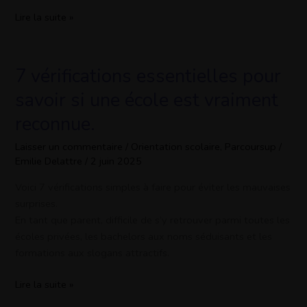
Lire la suite »
Prêt?
7 vérifications essentielles pour
7
vérifications
savoir si une école est vraiment
essentielles
reconnue.
pour
savoir
Laisser un commentaire
/
Orientation scolaire
,
Parcoursup
/
si
Emilie Delattre
/
2 juin 2025
une
école
Voici 7 vérifications simples à faire pour éviter les mauvaises
est
surprises.
vraiment
En tant que parent, difficile de s’y retrouver parmi toutes les
reconnue.
écoles privées, les bachelors aux noms séduisants et les
formations aux slogans attractifs.
Lire la suite »