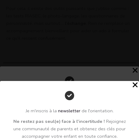
Pour cela, il existe des outils puissants que j’utilise comme :
les tests RIASEC, le photo-langage, les questionnaires de
personnalité, mais surtout…
l’échange
. Rien ne remplace un
accompagnement bienveillant pour aider un ado à formuler
ce qu’il ressent confusément.
Parents : comment trouver votre juste place ?
Perdu face à l'orientation de votre enfant?
Inscrivez vous à ma newsletter.
C’est souvent
l’un des plus gros dilemmes
: comment
Je m'inscris à la
newsletter
de l'orientation.
accompagner sans imposer ? Comment aider sans projeter
Chaque mois, des conseils pratiques, des explications
Ne restez pas seul(e) face à l'incertitude !
Rejoignez
ses propres peurs ou rêves ?
claires sur l’orientation et des ressources utiles.
une communauté de parents et obtenez des clés pour
Le bon équilibre, c’est d’
écouter sans diriger
, de
accompagner votre enfant en toute confiance.