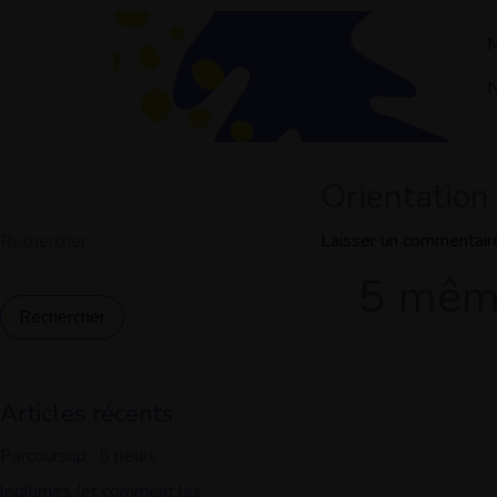
Aller
au
M
contenu
N
Orientation 
Laisser un commentair
Rechercher
5 même
Rechercher
Articles récents
Parcoursup : 5 peurs
légitimes (et comment les