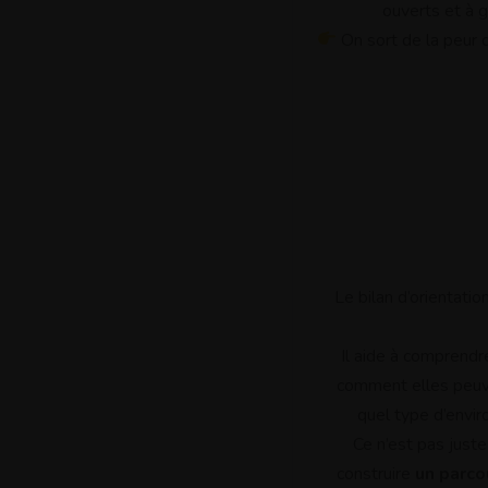
ouverts et à 
On sort de la peur 
Le bilan d’orientati
Il aide à comprendr
comment elles peuven
quel type d’envi
Ce n’est pas juste
construire
un parco