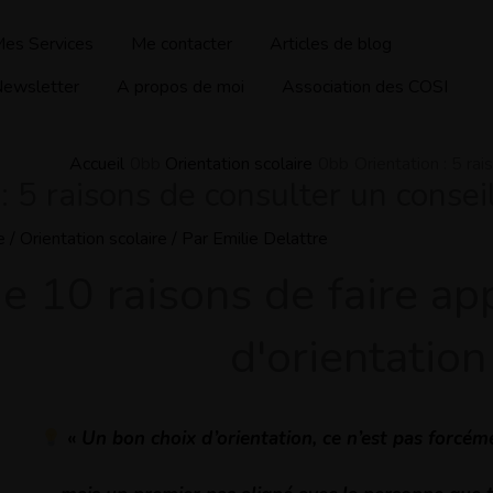
es Services
Me contacter
Articles de blog
ewsletter
A propos de moi
Association des COSI
Accueil
Orientation scolaire
Orientation : 5 rai
: 5 raisons de consulter un consei
e
/
Orientation scolaire
/ Par
Emilie Delattre
 10 raisons de faire app
d'orientation
«
Un bon choix d’orientation, ce n’est pas forcéme