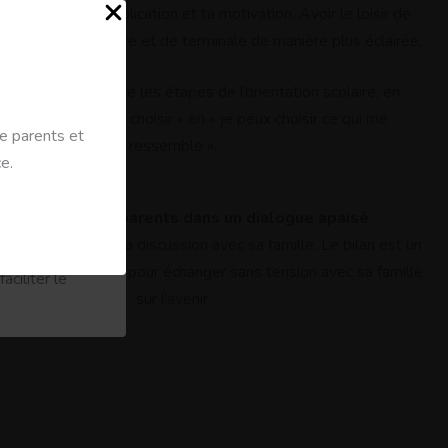
 tout dans ton implication et ta motivation. Avoir le loisir de
 options de première et de terminale de manière plus éclairée.
rmet de mieux vivre les étapes de l’orientation scolaire, en
tion et des
ormant le « je dois choisir » en « je peux choisir ce qui me
 parents et
ressemble ».
e.
 les débouchés
 . Impliquer ses parents dans un dialogue apaisé
is difficile d’ouvrir la discussion avec sa famille. Le bilan est un
re et bienveillant pour échanger sans tension avec sa famille
aciliter le
sur l’avenir.
 des