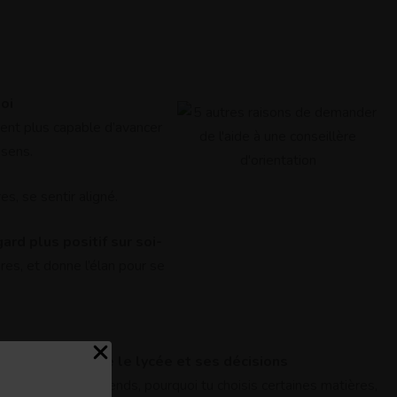
oi
ent plus capable d’avancer
 sens.
s, se sentir aligné.
gard plus positif sur soi-
ures, et donne l’élan pour se
8. Mieux vivre le lycée et ses décisions
pourquoi tu apprends, pourquoi tu choisis certaines matières,