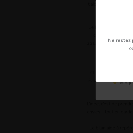
t’aide à faire un choix 
aux parents, à c
Le bilan permet d’évi
Chaque m
choix
, en l’aidant 
Ne restez p
posant des choix ali
o
Des sujets
9. Prépare
Choisir, ce n’est pas
évolutif, à s’adapter, à
Infogra
L’idée, c’est de prend
envies… tout en garda
U
Le bilan aide à repér