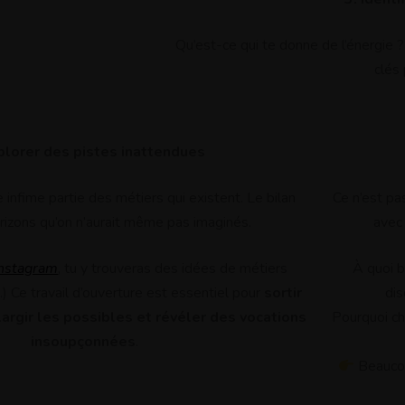
Qu’est-ce qui te donne de l’énergie 
clés 
plorer des pistes inattendues
 infime partie des métiers qui existent. Le bilan
Ce n’est pas
rizons qu’on n’aurait même pas imaginés.
avec 
Instagram
, tu y trouveras des idées de métiers
À quoi b
) Ce travail d’ouverture est essentiel pour
sortir
dis
argir les possibles et révéler des vocations
Pourquoi ch
insoupçonnées
.
Beaucou