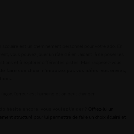
on scolaire est un cheminement personnel pour votre ado. En
rent, vous pouvez jouer un rôle clé en l’aidant à se poser les
tions et à explorer différentes pistes. Mais rappelez-vous :
i de faire son choix, n’imposez pas vos idées, vos envies,
tions.
 façon, l’erreur est humaine et on peut changer.
do hésite encore, vous voulez l’aider ?
Offrez-lui un
ent structuré pour lui permettre de faire un choix éclairé et