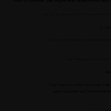
mais un premier pas aligné avec la personne que t
Les 10 tips pour t'aider dans ton orienta
1. Ap
Parce que s’orienter commence toujo
Cela sera utile pour toute 
2.
Sor
Trop d’options, trop d’attentes, trop
cadre rassurant et d’avancer sere
3. Ident