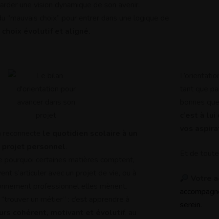
Prêt?
garder une vision dynamique de son avenir.
du “mauvais choix” pour entrer dans une logique de
choix évolutif et aligné.
L’orientati
tant que pa
bonnes ques
c’est à lu
vos aspira
on reconnecte
le quotidien scolaire à un
projet personnel
.
Et de toute
e pourquoi certaines matières comptent,
t s’articuler avec un projet de vie, ou à
Votre a
ronnement professionnel elles mènent.
accompagnem
 “trouver un métier” : c’est apprendre à
serein.
urs cohérent, motivant et évolutif
, au