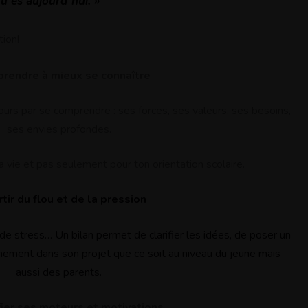
u es aujourd’hui. »
tion!
prendre à mieux se connaître
urs par se comprendre : ses forces, ses valeurs, ses besoins,
ses envies profondes.
la vie et pas seulement pour ton orientation scolaire.
tir du flou et de la pression
 de stress… Un bilan permet de clarifier les idées, de poser un
inement dans son projet que ce soit au niveau du jeune mais
aussi des parents.
ifier ses moteurs et motivations