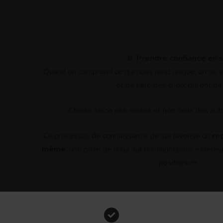
6.
Prendre confiance en s
Quand on comprend ce qui nous rend unique, on se s
et de faire des choix qui ont du
Choisir selon ses envies et non ceux des autre
Ce processus de connaissance de soi favorise un
re
même
, une prise de recul sur les injonctions extérie
positionner.
Ne pas choisir « par défaut »
vre le mouvement ou les autres, sans conviction. Il
Comprendre 